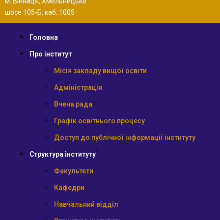
м. Вінниця, Хмельницьке
шосе 105-Б, каб. 1005
Головна
Про інститут
Місія закладу вищої освіти
Адміністрація
Вчена рада
Графік освітнього процесу
Доступ до публічної інформації інституту
Структура інституту
Факультети
Кафедри
Навчальний відділ