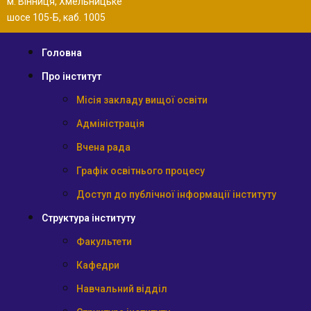
м. Вінниця, Хмельницьке
шосе 105-Б, каб. 1005
Головна
Про інститут
Місія закладу вищої освіти
Адміністрація
Вчена рада
Графік освітнього процесу
Доступ до публічної інформації інституту
Структура інституту
Факультети
Кафедри
Навчальний відділ