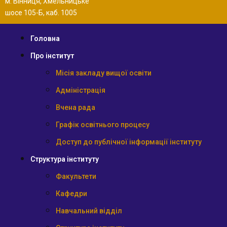
м. Вінниця, Хмельницьке
шосе 105-Б, каб. 1005
Головна
Про інститут
Місія закладу вищої освіти
Адміністрація
Вчена рада
Графік освітнього процесу
Доступ до публічної інформації інституту
Структура інституту
Факультети
Кафедри
Навчальний відділ