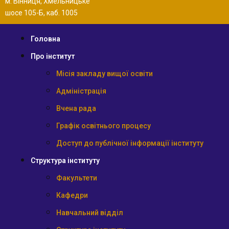
м. Вінниця, Хмельницьке
шосе 105-Б, каб. 1005
Головна
Про інститут
Місія закладу вищої освіти
Адміністрація
Вчена рада
Графік освітнього процесу
Доступ до публічної інформації інституту
Структура інституту
Факультети
Кафедри
Навчальний відділ