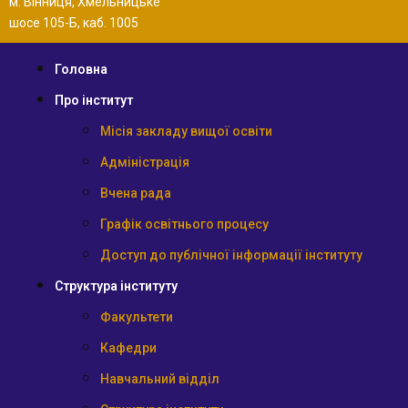
м. Вінниця, Хмельницьке
шосе 105-Б, каб. 1005
Головна
Про інститут
Місія закладу вищої освіти
Адміністрація
Вчена рада
Графік освітнього процесу
Доступ до публічної інформації інституту
Структура інституту
Факультети
Кафедри
Навчальний відділ