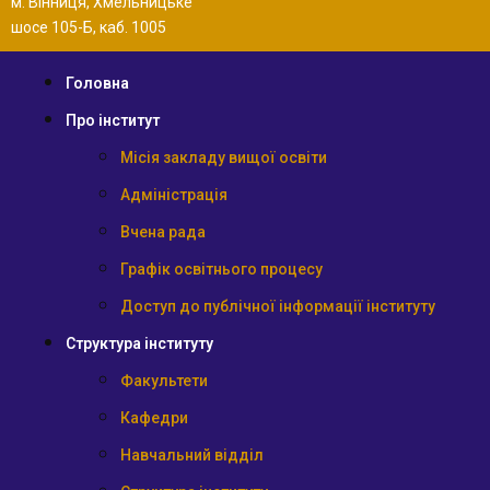
м. Вінниця, Хмельницьке
шосе 105-Б, каб. 1005
Головна
Про інститут
Місія закладу вищої освіти
Адміністрація
Вчена рада
Графік освітнього процесу
Доступ до публічної інформації інституту
Структура інституту
Факультети
Кафедри
Навчальний відділ