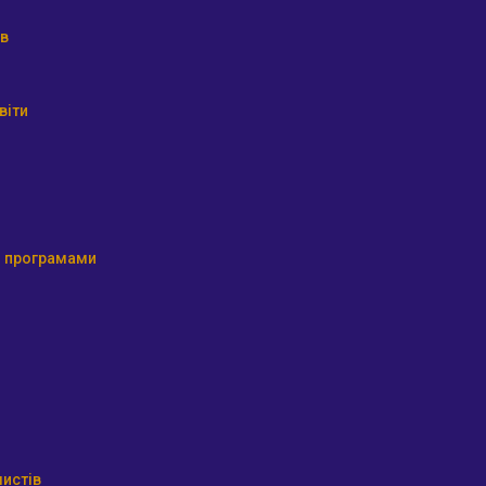
ів
віти
ми програмами
истів