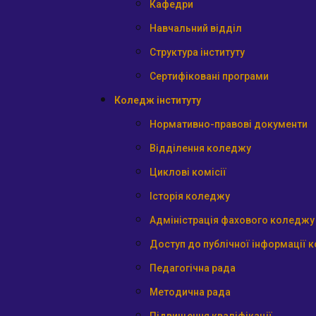
Кафедри
Навчальний відділ
Структура інституту
Сертифіковані програми
Коледж інституту
Нормативно-правові документи
Відділення коледжу
Циклові комісії
Історія коледжу
Адміністрація фахового коледжу
Доступ до публічної інформації 
Педагогічна рада
Методична рада