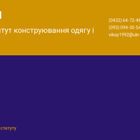
П
(0432) 64-72-4
(093) 094-30-5
тут конструювання одягу і
vikop1992@ukr.
нституту