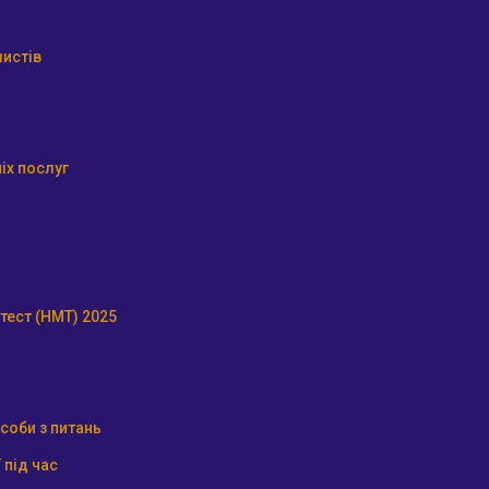
истів
іх послуг
тест (НМТ) 2025
соби з питань
 під час