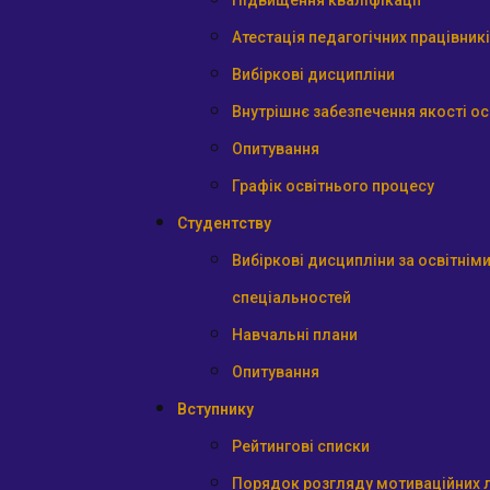
Підвищення кваліфікації
Атестація педагогічних працівник
Вибіркові дисципліни
Внутрішнє забезпечення якості ос
Опитування
Графік освітнього процесу
Студентству
Вибіркові дисципліни за освітні
спеціальностей
Навчальні плани
Опитування
Вступнику
Рейтингові списки
Порядок розгляду мотиваційних л