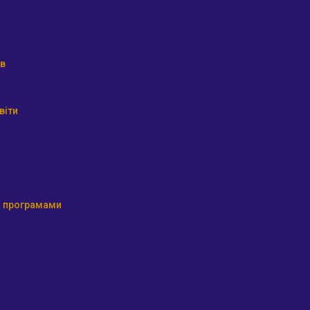
ів
віти
ми програмами