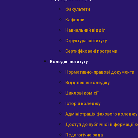
Факультети
Кафедри
Навчальний відділ
Структура інституту
Сертифіковані програми
Коледж інституту
Нормативно-правові документи
Відділення коледжу
Циклові комісії
Історія коледжу
Адміністрація фахового коледжу
Доступ до публічної інформації 
Педагогічна рада