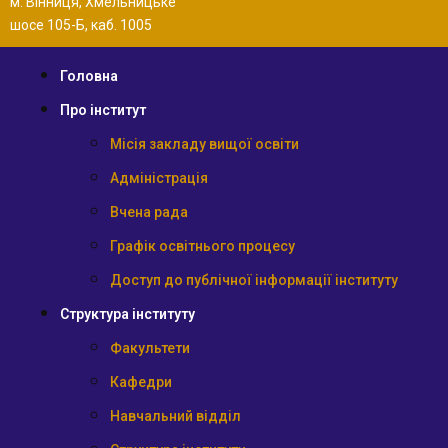
м. Вінниця, Хмельницьке
шосе 105-Б, каб. 1005
Головна
Про інститут
Місія закладу вищої освіти
Адміністрація
Вчена рада
Графік освітнього процесу
Доступ до публічної інформації інституту
Структура інституту
Факультети
Кафедри
Навчальний відділ