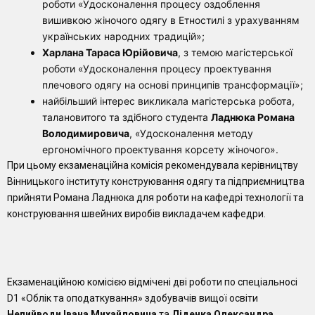
роботи «Удосконалення процесу оздоблення
вишивкою жіночого одягу в Етностилі з урахуванням
українських народних традицій»;
Харлана Тараса Юрійовича
, з темою магістерської
роботи «Удосконалення процесу проектування
плечового одягу на основі принципів трансформації»;
найбільший інтерес викликала магістерська робота,
талановитого та здібного студента
Ладнюка Романа
Володимировича
, «Удосконалення методу
ергономічного проектування корсету жіночого».
При цьому екзаменаційна комісія рекомендувала керівництву
Вінницького інституту конструювання одягу та підприємництва
прийняти Романа Ладнюка для роботи на кафедрі технології та
конструювання швейних виробів викладачем кафедри.
Екзаменаційною комісією відмічені дві роботи по спеціальносі
D1 «Облік та оподаткування» здобувачів вищої освіти
Непийводи Івана Михайловича
та
Діденка Олександра