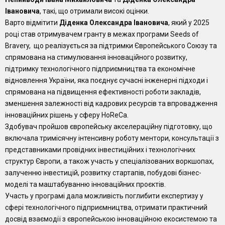
Івановича
, такі, що отримали високі оцінки.
Варто відмітити
Діденка Олександра Івановича
, який у 2025
році став отримувачем гранту в межах програми Seeds of
Bravery, що реалізується за підтримки Європейського Союзу та
спрямована на стимулювання інноваційного розвитку,
підтримку технологічного підприємництва та економічне
відновлення України, яка поєднує сучасні інженерні підходи і
спрямована на підвищення ефективності роботи закладів,
зменшення залежності від кадрових ресурсів та впровадження
інноваційних рішень у сферу HoReCa.
Здобувач пройшов європейську акселераційну підготовку, що
включала тримісячну інтенсивну роботу ментори, консультації з
представниками провідних інвестиційних і технологічних
структур Європи, а також участь у спеціалізованих воркшопах,
залученню інвестицій, розвитку стартапів, побудові бізнес-
моделі та маштабуванню інноваційних проєктів.
Участь у програмі дала можливість поглибити експертизу у
сфері технологічного підприємництва, отримати практичний
досвід взаємодії з європейською інноваційною екосистемою та