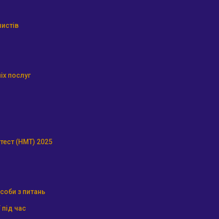
истів
іх послуг
тест (НМТ) 2025
соби з питань
 під час