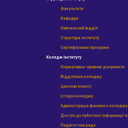
Факультети
Кафедри
Навчальний відділ
Структура інституту
Сертифіковані програми
Коледж інституту
Нормативно-правові документи
Відділення коледжу
Циклові комісії
Історія коледжу
Адміністрація фахового коледжу
Доступ до публічної інформації 
Педагогічна рада