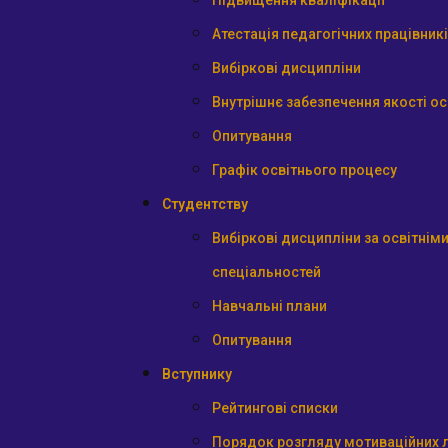
Підвищення кваліфікації
Атестація педагогічних працівник
Вибіркові дисципліни
Внутрішнє забезпечення якості ос
Опитування
Графік освітнього процесу
Студентству
Вибіркові дисципліни за освітні
спеціальностей
Навчальні плани
Опитування
Вступнику
Рейтингові списки
Порядок розгляду мотиваційних л