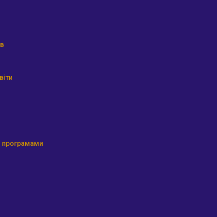
ів
віти
ми програмами