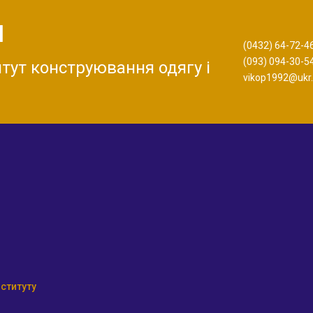
П
(0432) 64-72-4
(093) 094-30-5
тут конструювання одягу і
vikop1992@ukr.
нституту