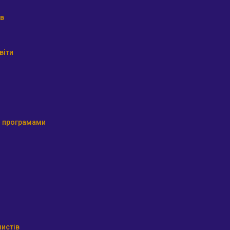
ів
віти
ми програмами
истів