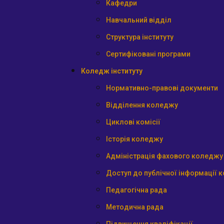
Кафедри
Навчальний відділ
Структура інституту
Сертифіковані програми
Коледж інституту
Нормативно-правові документи
Відділення коледжу
Циклові комісії
Історія коледжу
Адміністрація фахового коледжу
Доступ до публічної інформації 
Педагогічна рада
Методична рада