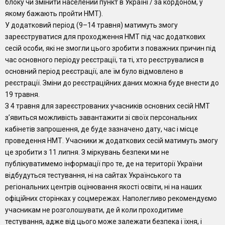
блоку чи змінити населений пункт в Україні / за кордоном, у
якому бажають пройти НМТ).
У додатковий період (9–14 травня) матимуть змогу
зареєструватися для проходження НМТ під час додаткових
сесій особи, які не змогли цього зробити з поважних причин під
час основного періоду реєстрації, та ті, хто реєструвалися в
основний період реєстрації, але їм було відмовлено в
реєстрації. Зміни до реєстраційних даних можна буде внести до
19 травня.
З 4 травня для зареєстрованих учасників основних сесій НМТ
з’явиться можливість завантажити зі своїх персональних
кабінетів запрошення, де буде зазначено дату, час і місце
проведення НМТ. Учасники ж додаткових сесій матимуть змогу
це зробити з 11 липня. З міркувань безпеки ми не
публікуватимемо інформації про те, де на території України
відбудуться тестування, ні на сайтах Українського та
регіональних центрів оцінювання якості освіти, ні на наших
офіційних сторінках у соцмережах. Наполегливо рекомендуємо
учасникам не розголошувати, де й коли проходитиме
тестування, адже від цього може залежати безпека і їхня, і