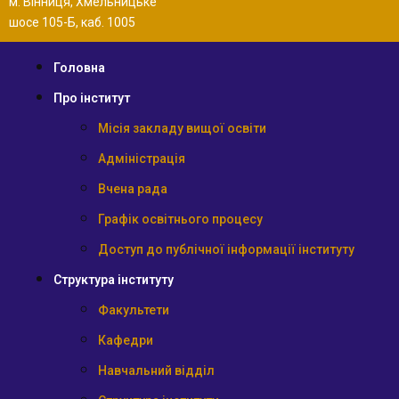
м. Вінниця, Хмельницьке
шосе 105-Б, каб. 1005
Головна
Про інститут
Місія закладу вищої освіти
Адміністрація
Вчена рада
Графік освітнього процесу
Доступ до публічної інформації інституту
Структура інституту
Факультети
Кафедри
Навчальний відділ